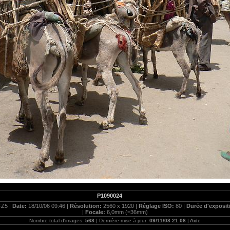
P1090024
FZ5 |
Date:
18/10/06 09:46 |
Résolution:
2560 x 1920 |
Réglage ISO:
80 |
Durée d'exposit
|
Focale:
6,0mm (=36mm)
Nombre total d'images:
568
| Dernière mise à jour:
09/11/08 21:08
|
Aide