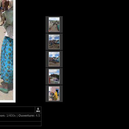
ion:
1/400s |
Ouverture:
4.5