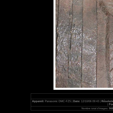
Appareil:
Panasonic DMC-FZ5 |
Date:
12/10/06 09:43 |
Résolut
|
Fo
Nombre total d'images:
56