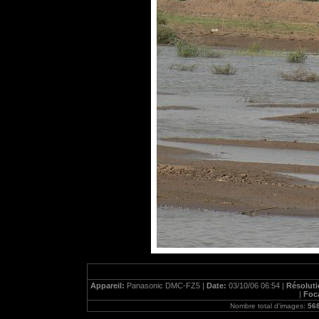
Appareil:
Panasonic DMC-FZ5 |
Date:
03/10/06 06:54 |
Résolut
|
Foc
Nombre total d'images:
56