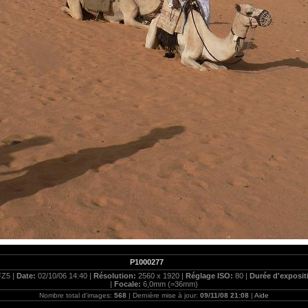
P1000277
FZ5 |
Date:
02/10/06 14:40 |
Résolution:
2560 x 1920 |
Réglage ISO:
80 |
Durée d'exposit
|
Focale:
6,0mm (=36mm)
Nombre total d'images:
568
| Dernière mise à jour:
09/11/08 21:08
|
Aide