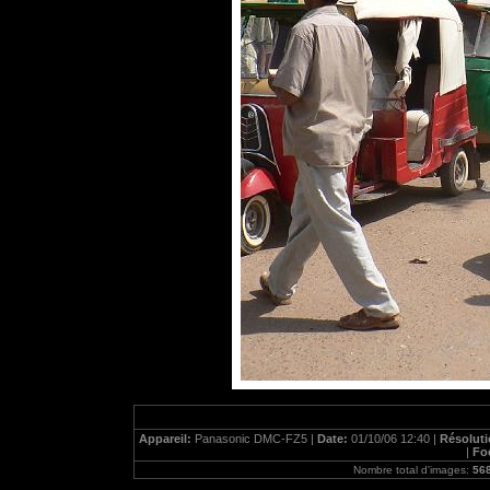
Appareil:
Panasonic DMC-FZ5 |
Date:
01/10/06 12:40 |
Résolut
|
Fo
Nombre total d'images:
56