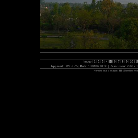
Image |
1
|
2
|
3
|
4
|
5
|
6
|
7
|
8
|
9
|
10
|
1
Appareil:
DMC-FZ5 |
Date:
10/04/07 01:38 |
Résolution:
2560 x 1
Nombre total d'images:
365
| Dernière mis