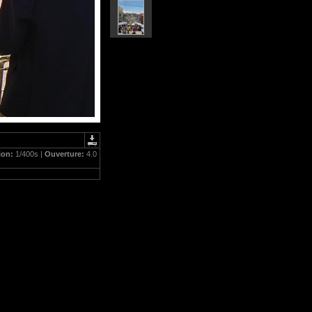
ion:
1/400s |
Ouverture:
4.0