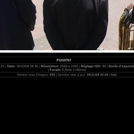
P1010767
FZ5 |
Date:
30/10/08 08:36 |
Résolution:
2560 x 1920 |
Réglage ISO:
80 |
Durée d'exposit
|
Focale:
6,0mm (=36mm)
Nombre total d'images:
555
| Dernière mise à jour:
09/11/08 20:49
|
Aide