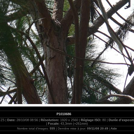
P1010686
FZ5 |
Date:
28/10/08 08:56 |
Résolution:
1920 x 2560 |
Réglage ISO:
80 |
Durée d'exposit
|
Focale:
43,3mm (=261mm)
Nombre total d'images:
555
| Dernière mise à jour:
09/11/08 20:49
|
Aide