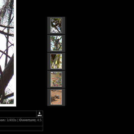
ion:
1/400s |
Ouverture:
4.5