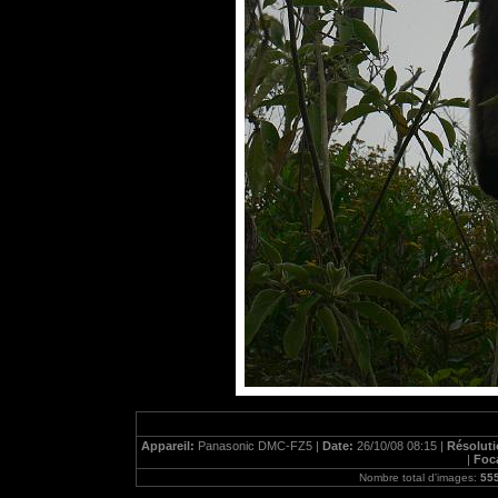
Appareil:
Panasonic DMC-FZ5 |
Date:
26/10/08 08:15 |
Résolut
|
Foc
Nombre total d'images:
55