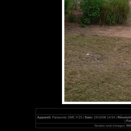
Appareil:
Panasonic DMC-FZ5 |
Date:
24/10/08 14:54 |
Résolut
|
Fo
Nombre total d'images:
55