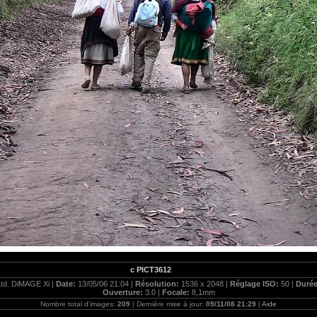
c PICT3612
Ltd. DiMAGE Xi |
Date:
13/05/06 21:04 |
Résolution:
1536 x 2048 |
Réglage ISO:
50 |
Durée
Ouverture:
3.0 |
Focale:
8,1mm
Nombre total d'images:
209
| Dernière mise à jour:
09/11/08 21:29
|
Aide